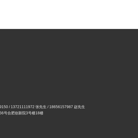
9150 /
13721111972 张先生
/
18656157987 赵先生
66号合肥创新院3号楼18楼